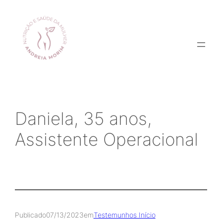
Saltar
para
o
conteúdo
Daniela, 35 anos,
Assistente Operacional
Publicado
07/13/2023
em
Testemunhos Início