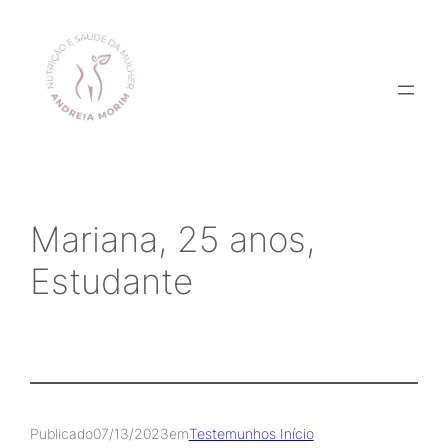
Saltar
para
o
conteúdo
Mariana, 25 anos,
Estudante
Publicado
07/13/2023
em
Testemunhos Início